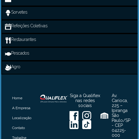
Sorvetes
Refeições Coletivas
Restaurantes
Pescados
Agro
Siga a Qualiflex
Av.
Home
nas redes
Carioca,
sociais
225 –
A Empresa
Ipiranga
São
Localização
Paulo/SP
- CEP
Contato
04225-
000
Trabalhe