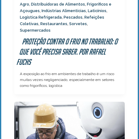
Agro
Distribuidoras de Alimentos
Frigoríficos e
,
,
Açougues
Indústrias Alimentícias
Laticínios
,
,
,
Logística Refrigerada
Pescados
Refeições
,
,
Coletivas
Restaurantes
Sorvetes
,
,
,
Supermercados
Proteção contra o frio no trabalho: o
que você precisa saber. Por Rafael
Fuchs
A exposição ao frio em ambientes de trabalho é um risco
muitas vezes negligenciado, especialmente em setores
como frigoríficos, logística