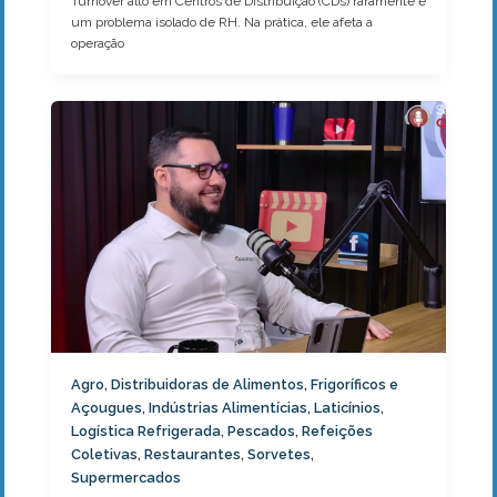
Turnover alto em Centros de Distribuição (CDs) raramente é
um problema isolado de RH. Na prática, ele afeta a
operação
Agro
Distribuidoras de Alimentos
Frigoríficos e
,
,
Açougues
Indústrias Alimentícias
Laticínios
,
,
,
Logística Refrigerada
Pescados
Refeições
,
,
Coletivas
Restaurantes
Sorvetes
,
,
,
Supermercados