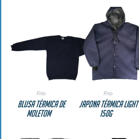
Frio
Frio
Blusa Térmica de
Japona Térmica Ligh
Moletom
150g