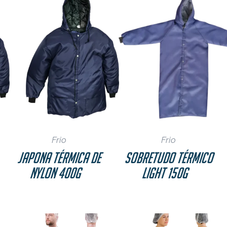
Frio
Frio
Japona Térmica de
Sobretudo Térmico
Nylon 400g
Light 150g