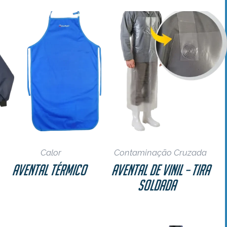
as
Calor
Contaminação Cruzada
Avental Térmico
Avental de Vinil – Tira
Soldada