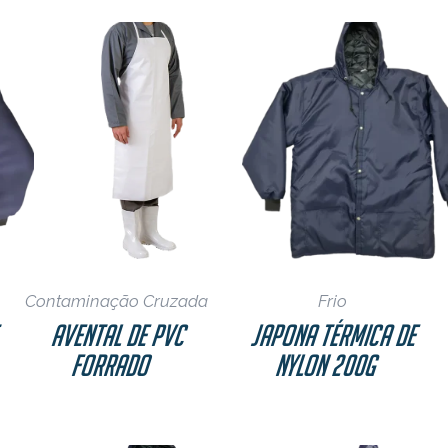
Refeições Coletiv
Restaurantes
Pescados
Agro
Contaminação Cruzada
Frio
t
Avental De PVC
Japona Térmica de
Forrado
Nylon 200g