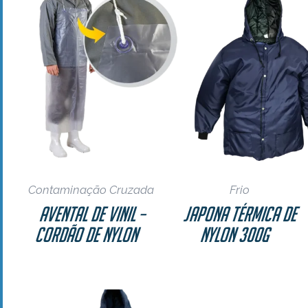
Contaminação Cruzada
Frio
Avental de Vinil –
Japona Térmica de
Cordão de Nylon
Nylon 300g