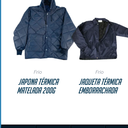
Frio
Frio
Japona Térmica
Jaqueta Térmica
Matelada 200g
Emborrachada