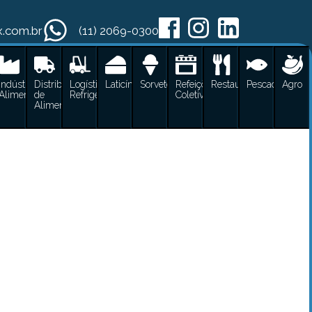
x.com.br
(11) 2069-0300
cos
Indústrias
Distribuidoras
Logística
Laticínios
Sorvetes
Refeições
Restaurantes
Pescados
Agro
Alimentícias
de
Refrigerada
Coletivas
es
Alimentos
ugues
ícias
 Alimentos
rada