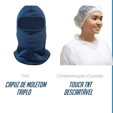
as
Frio
Contaminação Cruzada
Capuz De Moletom
Touca TNT
Triplo
Descartável