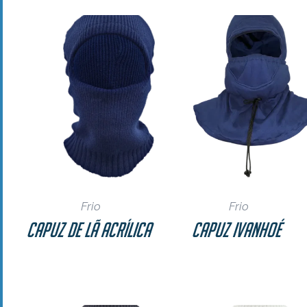
Frio
Frio
Capuz de Lã Acrílica
Capuz Ivanhoé