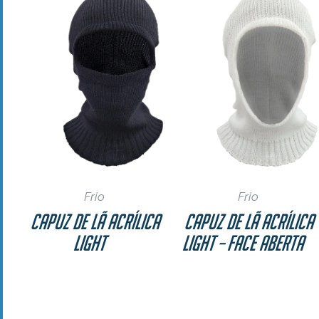
Frio
Frio
Capuz de Lã Acrílica
Capuz de Lã Acrílica
Light
Light – Face Aberta