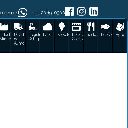
x.com.br
(11) 2069-0300
cos
Indústrias
Distribuidoras
Logística
Laticínios
Sorvetes
Refeições
Restaurantes
Pescados
Agro
Alimentícias
de
Refrigerada
Coletivas
es
Alimentos
ugues
ícias
 Alimentos
rada