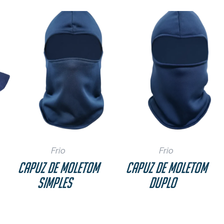
Refeições Coletiv
Restaurantes
Pescados
Agro
Frio
Frio
Capuz De Moletom
Capuz De Moletom
Simples
Duplo