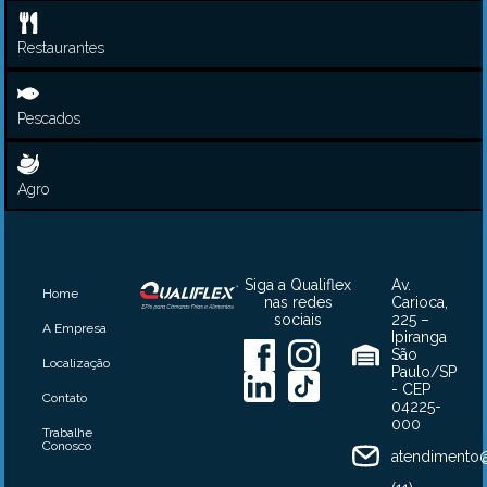
Restaurantes
Pescados
Agro
Siga a Qualiflex
Av.
Home
nas redes
Carioca,
sociais
225 –
A Empresa
Ipiranga
São
Localização
Paulo/SP
- CEP
Contato
04225-
000
Trabalhe
Conosco
atendimento@