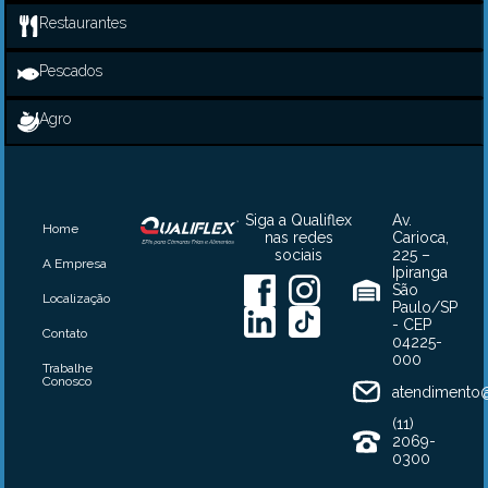
Restaurantes
Pescados
Agro
Siga a Qualiflex
Av.
Home
nas redes
Carioca,
sociais
225 –
A Empresa
Ipiranga
São
Localização
Paulo/SP
- CEP
Contato
04225-
000
Trabalhe
Conosco
atendimento@
(11)
2069-
0300