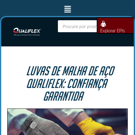
Ir
Menu
para
o
conteúdo
Pesquisar
BUSCAR
produtos
Explorar EPIs
Luvas de Malha de Aço
Qualiflex: Confiança
Garantida