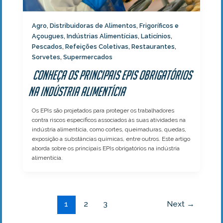
Agro
Distribuidoras de Alimentos
Frigoríficos e
,
,
Açougues
Indústrias Alimentícias
Laticínios
,
,
,
Pescados
Refeições Coletivas
Restaurantes
,
,
,
Sorvetes
Supermercados
,
Conheça os principais EPIs obrigatórios
na indústria alimentícia
Os EPIs são projetados para proteger os trabalhadores
contra riscos específicos associados às suas atividades na
indústria alimentícia, como cortes, queimaduras, quedas,
exposição a substâncias químicas, entre outros. Este artigo
aborda sobre os principais EPIs obrigatórios na indústria
alimentícia.
1
2
3
Next
→