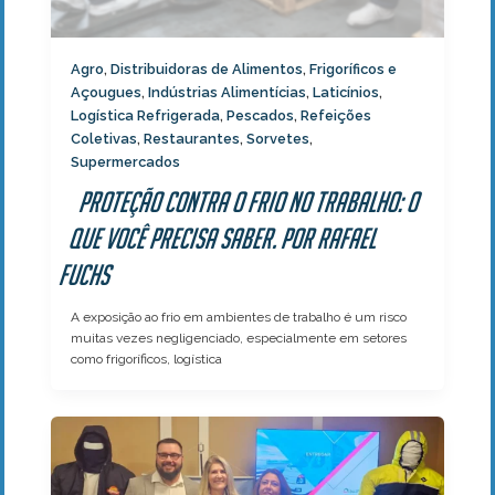
Agro
Distribuidoras de Alimentos
Frigoríficos e
,
,
Açougues
Indústrias Alimentícias
Laticínios
,
,
,
Logística Refrigerada
Pescados
Refeições
,
,
Coletivas
Restaurantes
Sorvetes
,
,
,
Supermercados
Proteção contra o frio no trabalho: o
que você precisa saber. Por Rafael
Fuchs
A exposição ao frio em ambientes de trabalho é um risco
muitas vezes negligenciado, especialmente em setores
como frigoríficos, logística