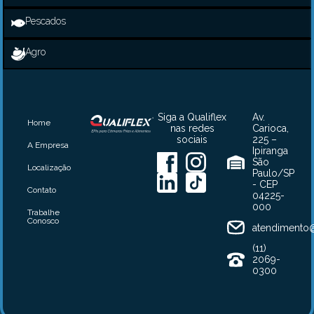
Pescados
Agro
Siga a Qualiflex
Av.
Home
nas redes
Carioca,
sociais
225 –
A Empresa
Ipiranga
São
Localização
Paulo/SP
- CEP
Contato
04225-
000
Trabalhe
Conosco
atendimento@
(11)
2069-
0300