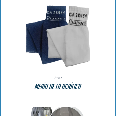
Frio
Meião de Lã Acrílica