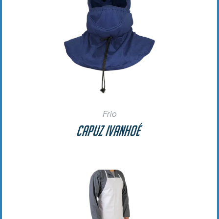
Frio
Capuz Ivanhoé