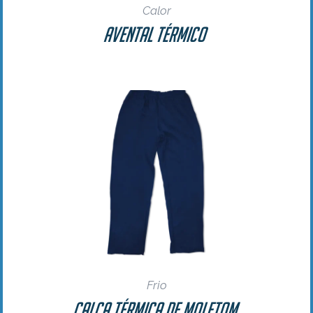
Calor
Avental Térmico
Frio
Calça Térmica de Moletom