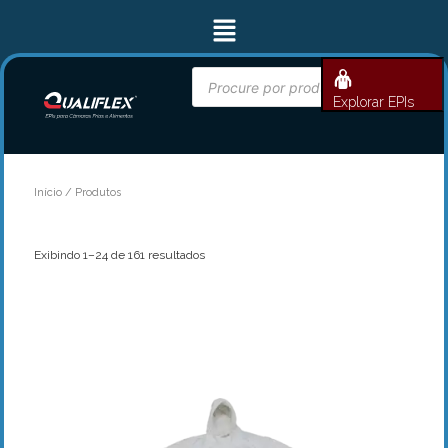
Classificado
Ir
Menu
por
para
mais
recente
o
conteúdo
Pesquisar
BUSCAR
produtos
Explorar EPIs
Início
/ Produtos
Exibindo 1–24 de 161 resultados