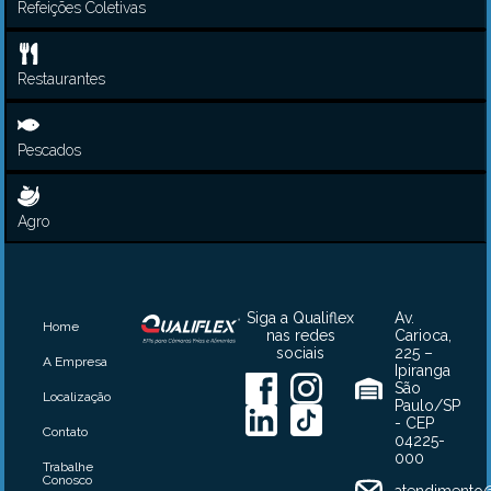
Refeições Coletivas
Restaurantes
Pescados
Agro
Siga a Qualiflex
Av.
Home
nas redes
Carioca,
sociais
225 –
A Empresa
Ipiranga
São
Localização
Paulo/SP
- CEP
Contato
04225-
000
Trabalhe
Conosco
atendimento@