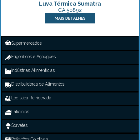
Luva Térmica Sumatra
CA 50892
MAIS DETALHES
Supermercados
Frigoríficos e Açougues
Indústrias Alimentícias
Distribuidoras de Alimentos
Logística Refrigerada
Laticínios
Sorvetes
Refeições Coletivas