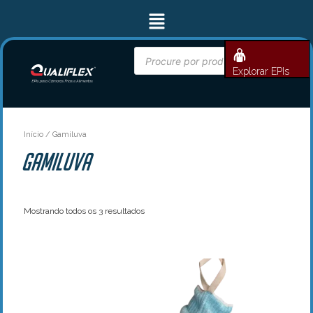
Classificado
Ir
Menu
por
para
mais
recente
o
conteúdo
Pesquisar
BUSCAR
produtos
Explorar EPIs
Início
/ Gamiluva
Gamiluva
Mostrando todos os 3 resultados