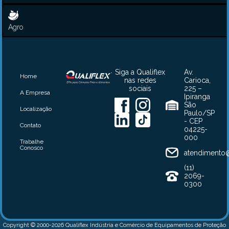
Agro
Siga a Qualiflex
Av.
Home
nas redes
Carioca,
sociais
225 –
A Empresa
Ipiranga
São
Localização
Paulo/SP
- CEP
Contato
04225-
000
Trabalhe
Conosco
atendimento@
(11)
2069-
0300
Copyright © 2000-2026 Qualiflex Indústria e Comércio de Equipamentos de Proteção