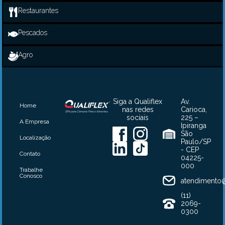
Restaurantes
Pescados
Agro
Siga a Qualiflex
Av.
Home
nas redes
Carioca,
sociais
225 –
A Empresa
Ipiranga
São
Localização
Paulo/SP
- CEP
Contato
04225-
000
Trabalhe
Conosco
atendimento@
(11)
2069-
0300