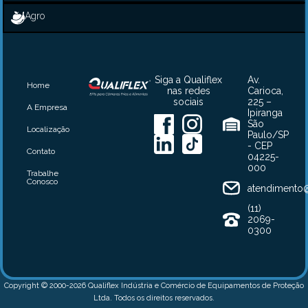
Agro
Siga a Qualiflex
Av.
Home
nas redes
Carioca,
sociais
225 –
A Empresa
Ipiranga
São
Localização
Paulo/SP
- CEP
Contato
04225-
000
Trabalhe
Conosco
atendimento@
(11)
2069-
0300
Copyright © 2000-2026 Qualiflex Indústria e Comércio de Equipamentos de Proteção
Ltda. Todos os direitos reservados.