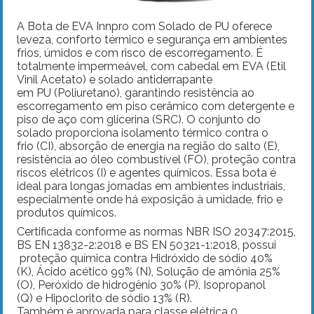
A Bota de EVA Innpro com Solado de PU oferece
leveza, conforto térmico e segurança em ambientes
frios, úmidos e com risco de escorregamento. É
totalmente impermeável, com cabedal em EVA (Etil
Vinil Acetato) e solado antiderrapante
em PU (Poliuretano), garantindo resistência ao
escorregamento em piso cerâmico com detergente e
piso de aço com glicerina (SRC). O conjunto do
solado proporciona isolamento térmico contra o
frio (CI), absorção de energia na região do salto (E),
resistência ao óleo combustível (FO), proteção contra
riscos elétricos (I) e agentes químicos. Essa bota é
ideal para longas jornadas em ambientes industriais,
especialmente onde há exposição à umidade, frio e
produtos químicos.
Certificada conforme as normas NBR ISO 20347:2015,
BS EN 13832-2:2018 e BS EN 50321-1:2018, possui
proteção química contra Hidróxido de sódio 40%
(K), Ácido acético 99% (N), Solução de amônia 25%
(O), Peróxido de hidrogênio 30% (P), Isopropanol
(Q) e Hipoclorito de sódio 13% (R).
Também é aprovada para classe elétrica 0,