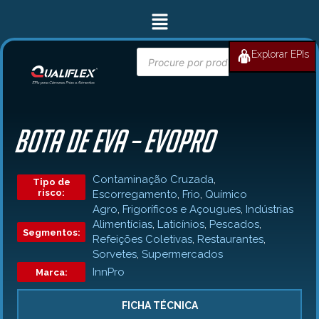
Ir
Menu
para
o
conteúdo
Pesquisar
Explorar EPIs
BUSCAR
produtos
BOTA DE EVA – EVOPRO
Contaminação Cruzada
,
Tipo de
risco:
Escorregamento
,
Frio
,
Químico
Agro
,
Frigoríficos e Açougues
,
Indústrias
Alimentícias
,
Laticínios
,
Pescados
,
Segmentos:
Refeições Coletivas
,
Restaurantes
,
Sorvetes
,
Supermercados
InnPro
Marca:
FICHA TÉCNICA