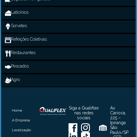
Laticínios
Sorvetes
Refeições Coletivas
Restaurantes
Pescados
Agro
Siga a Qualiflex
Av.
Home
nas redes
Carioca,
sociais
225 –
A Empresa
Ipiranga
São
Localização
Paulo/SP