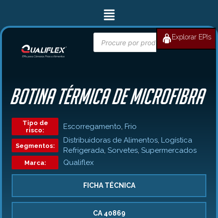
Ir
Menu
para
o
conteúdo
Pesquisar
Explorar EPIs
BUSCAR
produtos
BOTINA TÉRMICA DE MICROFIBRA
Tipo de
Escorregamento
,
Frio
risco:
Distribuidoras de Alimentos
,
Logística
Segmentos:
Refrigerada
,
Sorvetes
,
Supermercados
Qualiflex
Marca:
FICHA TÉCNICA
CA 40869