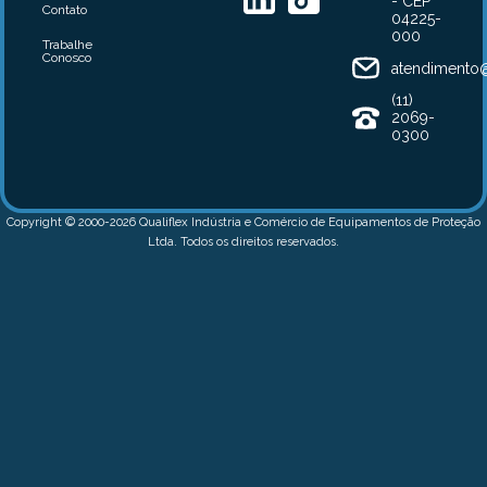
- CEP
Contato
04225-
000
Trabalhe
Conosco
atendimento@
(11)
2069-
0300
Copyright © 2000-2026 Qualiflex Indústria e Comércio de Equipamentos de Proteção
Ltda. Todos os direitos reservados.