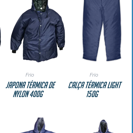
Frio
Frio
Japona Térmica de
Calça Térmica Light
Nylon 400g
150g