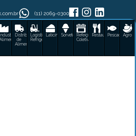
x.com.br
(11) 2069-0300
cos
Indústrias
Distribuidoras
Logística
Laticínios
Sorvetes
Refeições
Restaurantes
Pescados
Agro
Alimentícias
de
Refrigerada
Coletivas
es
Alimentos
ugues
ícias
 Alimentos
rada