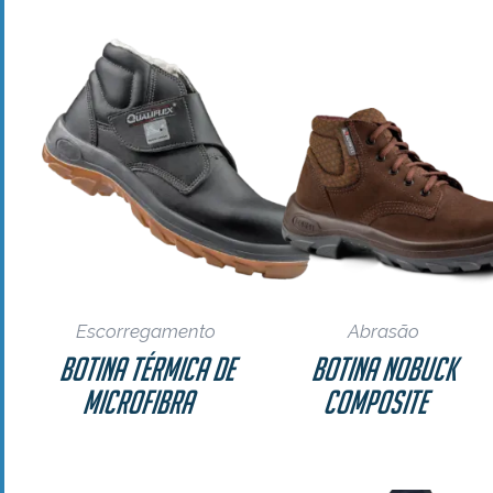
Escorregamento
Abrasão
Botina Térmica de
Botina Nobuck
Microfibra
Composite