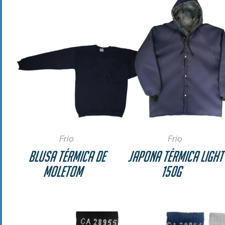
Frio
Frio
Blusa Térmica de
Japona Térmica Ligh
Moletom
150g