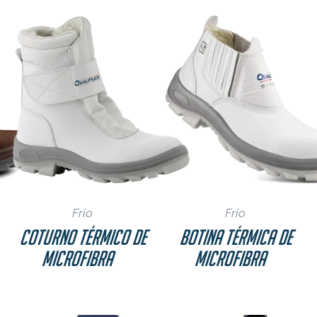
Refeições Coletiv
Restaurantes
Pescados
Agro
Frio
Frio
Coturno Térmico de
Botina Térmica de
Microfibra
Microfibra