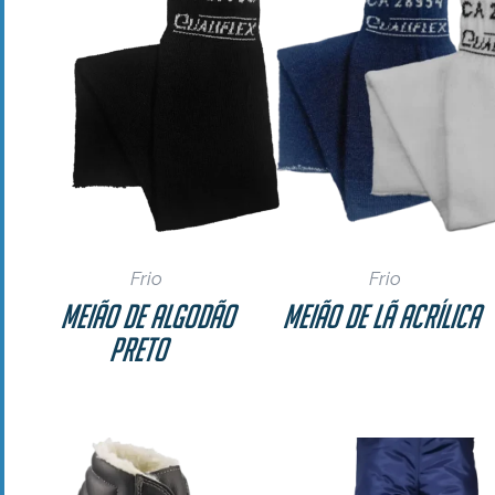
Frio
Frio
Meião de Algodão
Meião de Lã Acrílica
Preto