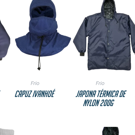
Frio
Frio
t
Capuz Ivanhoé
Japona Térmica de
Nylon 200g