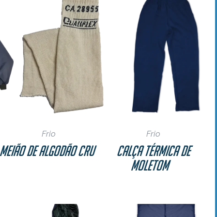
Frio
Frio
Meião de Algodão Cru
Calça Térmica de
Moletom