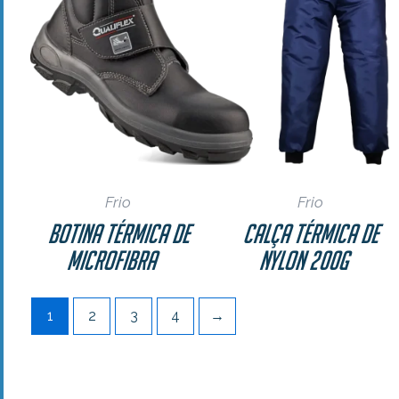
Frio
Frio
Botina Térmica de
Calça Térmica de
Microfibra
Nylon 200g
1
2
3
4
→