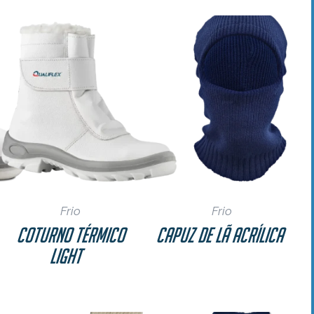
as
Frio
Frio
Coturno Térmico
Capuz de Lã Acrílica
Light