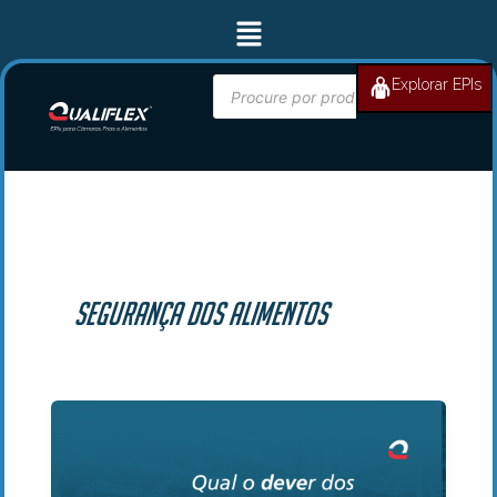
Ir
Menu
para
o
conteúdo
Pesquisar
Explorar EPIs
BUSCAR
produtos
segurança dos alimentos