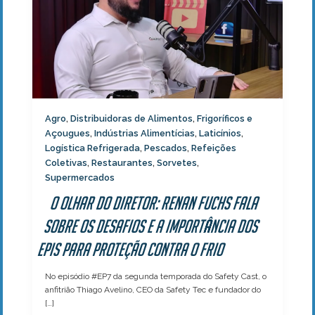
Agro
Distribuidoras de Alimentos
Frigoríficos e
,
,
Açougues
Indústrias Alimentícias
Laticínios
,
,
,
Logística Refrigerada
Pescados
Refeições
,
,
Coletivas
Restaurantes
Sorvetes
,
,
,
Supermercados
O olhar do Diretor: Renan Fuchs fala
sobre os desafios e a importância dos
EPIs para proteção contra o frio
No episódio #EP7 da segunda temporada do Safety Cast, o
anfitrião Thiago Avelino, CEO da Safety Tec e fundador do
[…]