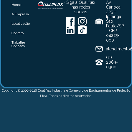
Siga a Qualiflex
Av.
Home
nas redes
Carioca,
sociais
225 –
A Empresa
Ipiranga
São
Localização
Paulo/SP
- CEP
Contato
04225-
000
Trabalhe
Conosco
atendimento@
(11)
2069-
0300
Copyright © 2000-2026 Qualiflex Indústria e Comércio de Equipamentos de Proteção
Ltda. Todos os direitos reservados.