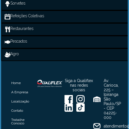
Sorvetes
Refeições Coletivas
Restaurantes
Pescados
Agro
Siga a Qualiflex
Av.
Home
nas redes
Carioca,
sociais
225 –
A Empresa
Ipiranga
São
Localização
Paulo/SP
- CEP
Contato
04225-
000
Trabalhe
Conosco
atendimento@