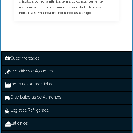
criação, a borracha nitrílica tem sido constantemente
melhorada e adaptada para uma variedade de usos
industriais. Entenda melhor lendo este artigo.
Supermercados
Frigoríficos e Açougues
Indústrias Alimentícias
Distribuidoras de Alimentos
Logística Refrigerada
Laticínios