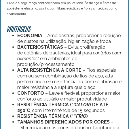
Luva de segurança confeccionada em polietileno, fio de aço e fibras de
poliéster e elastano, punho com fibras elásticas e fibras sintéticas como
acabamento.
VANTAGENS
ECONOMIA
– Ambidestras, proporciona redução
de custos na utilização, higienização e troca
BACTERIOSTÁTICAS
– Evita proliferação
de colônias de bactérias, ideal para
contatos com
alimentos*
em ambientes de
produção/processamento
ALTA RESISTÊNCIA A CORTE
– Fios especiais
com ou sem combinação de fios de aço, alta
performance em resistência ao corte e abrasão e
maior resistência a ruptura que o aço
CONFORTO
– Leve e flexível, proporciona maior
conforto ao usuário e maior produtividade
RESISTÊNCIA TÉRMICA (
**CALOR
) DE ATÉ
250°C
, com intermitência de 15 segundos
RESISTÊNCIA TÉRMICA (
***FRIO
)
TAMANHOS DIFERENCIADOS POR CORES
–
Diferenciação nas cores do punho, facilitando a