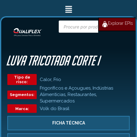
Ir
Menu
para
o
conteúdo
Pesquisar
Explorar EPIs
BUSCAR
produtos
LUVA TRICOTADA CORTE I
Tipo de
Calor
,
Frio
risco:
Frigoríficos e Açougues
,
Indústrias
Alimentícias
,
Restaurantes
,
Segmentos:
Supermercados
Volk do Brasil
Marca:
FICHA TÉCNICA