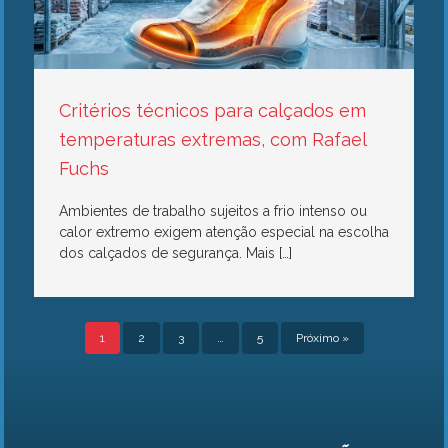
Critérios técnicos para calçados em
temperaturas extremas, com Rafael
Fuchs
Ambientes de trabalho sujeitos a frio intenso ou
calor extremo exigem atenção especial na escolha
dos calçados de segurança. Mais […]
1
2
3
…
5
Próximo »