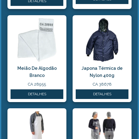
DETALHES
Meião De Algodão
Japona Térmica de
Branco
Nylon 400g
CA 28955
CA 38678
DETALHES
DETALHES