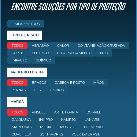
Encontre Soluções por tipo de proteção
LIMPAR FILTROS
TIPO DE RISCO
TODOS
ABRASÃO
CALOR
CONTAMINAÇÃO CRUZADA
CORTE
ELÉTRICO
ESCORREGAMENTO
FRIO
IMPACTO
QUÍMICO
ÁREA PROTEGIDA
TODOS
BRAÇOS
CABEÇA E ROSTO
MÃOS
PERNAS
PÉS
TRONCO
MARCA
TODOS
ANSELL
ART E FORMA
BOMPEL
GAMILUVA
INNPRO
KALIPSO
LAMARE
MARLUVAS
MEDIX
MONSEG
PREVEMAX
QUALIFLEX
SOFT WORKS
VOLK DO BRASIL