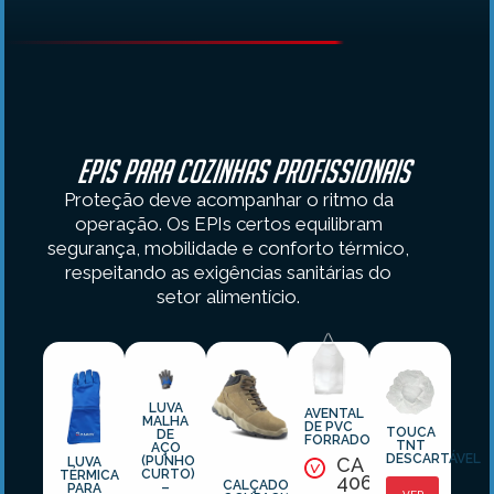
EPIs para cozinhas profissionais
Proteção deve acompanhar o ritmo da
operação. Os EPIs certos equilibram
segurança, mobilidade e conforto térmico,
respeitando as exigências sanitárias do
setor alimentício.
LUVA
AVENTAL
MALHA
DE PVC
TOUCA
DE
FORRADO
TNT
AÇO
DESCARTÁVEL
CA
(PUNHO
LUVA
CURTO)
TÉRMICA
40610
CALÇADO
–
PARA