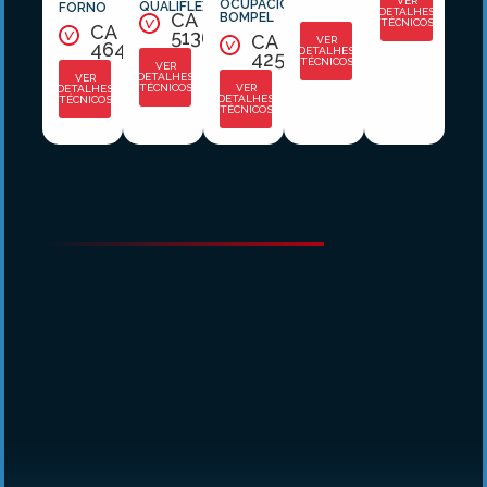
VER
OCUPACIONAL
QUALIFLEX
FORNO
DETALHES
CA
BOMPEL
TÉCNICOS
CA
51368
CA
VER
46432
DETALHES
42503
TÉCNICOS
VER
DETALHES
VER
TÉCNICOS
VER
DETALHES
DETALHES
TÉCNICOS
TÉCNICOS