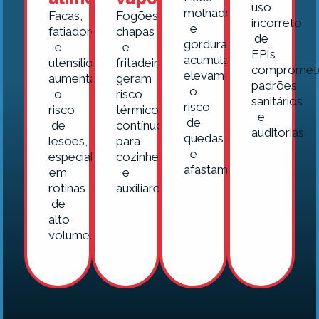
uso
molhados
Facas,
Fogões,
incorreto
e
fatiadores
chapas
de
gordura
e
e
EPIs
acumulada
utensílios
fritadeiras
comprome
elevam
aumentam
geram
padrões
o
o
risco
sanitários
risco
risco
térmico
e
de
de
contínuo
auditorias.
quedas
lesões,
para
e
especialmente
cozinheiros
afastamentos.
em
e
rotinas
auxiliares.
de
alto
volume.