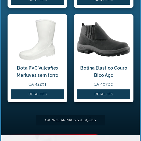
Bota PVC Vulcaflex
Botina Elástico Couro
Marluvas sem forro
Bico Aço
CA 42291
CA 40786
DETALHES
DETALHES
CARREGAR MAIS SOLUÇÕES