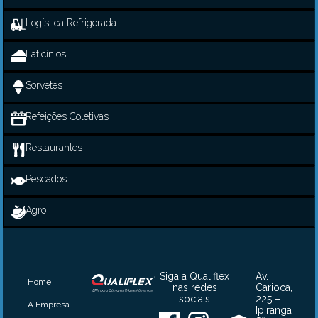
Logística Refrigerada
Laticínios
Sorvetes
Refeições Coletivas
Restaurantes
Pescados
Agro
Siga a Qualiflex
Av.
Home
nas redes
Carioca,
sociais
225 –
A Empresa
Ipiranga