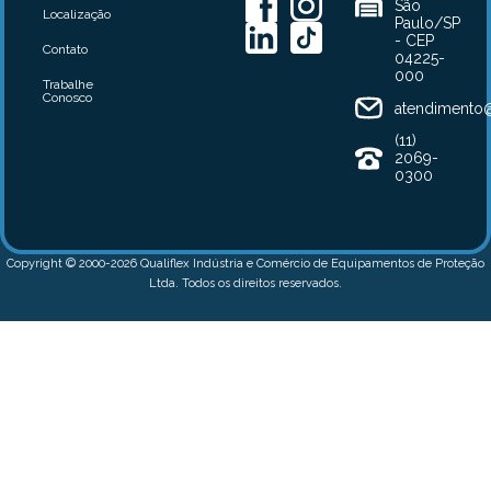
São
Localização
Paulo/SP
- CEP
Contato
04225-
000
Trabalhe
Conosco
atendimento@
(11)
2069-
0300
Copyright © 2000-2026 Qualiflex Indústria e Comércio de Equipamentos de Proteção
Ltda. Todos os direitos reservados.