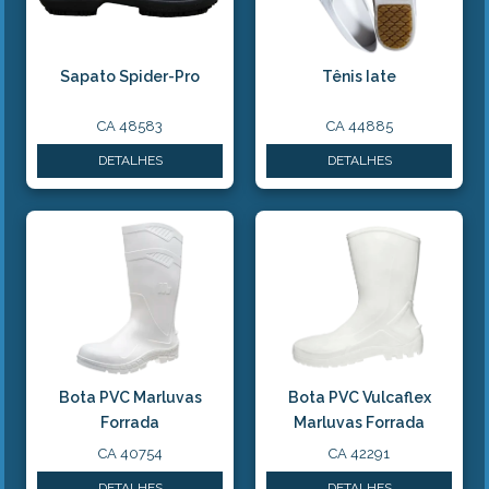
Sapato Spider-Pro
Tênis Iate
CA 48583
CA 44885
DETALHES
DETALHES
Bota PVC Marluvas
Bota PVC Vulcaflex
Forrada
Marluvas Forrada
CA 40754
CA 42291
DETALHES
DETALHES