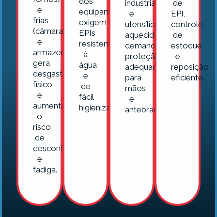
dos
industriais
de
e
equipamentos
e
EPI,
frias
exigem
utensílios
controle
(câmaras
EPIs
aquecidos
de
e
resistentes
demanda
estoque
armazenamento)
à
proteção
e
gera
água
adequada
reposição
desgaste
e
para
eficiente.
físico
de
mãos
e
fácil
e
aumenta
higienização.
antebraços.
o
risco
de
desconforto
e
fadiga.