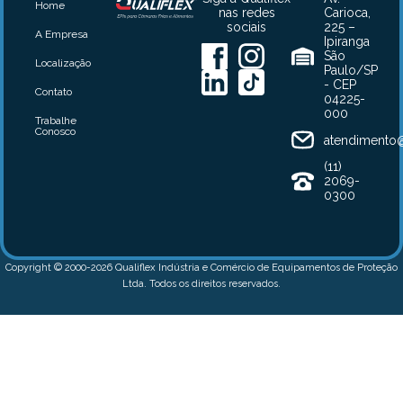
Home
nas redes
Carioca,
sociais
225 –
A Empresa
Ipiranga
São
Localização
Paulo/SP
- CEP
Contato
04225-
000
Trabalhe
Conosco
atendimento@
(11)
2069-
0300
Copyright © 2000-2026 Qualiflex Indústria e Comércio de Equipamentos de Proteção
Ltda. Todos os direitos reservados.