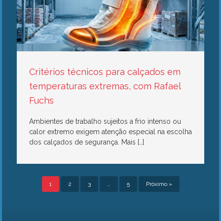
Critérios técnicos para calçados em
temperaturas extremas, com Rafael
Fuchs
Ambientes de trabalho sujeitos a frio intenso ou
calor extremo exigem atenção especial na escolha
dos calçados de segurança. Mais […]
1
2
3
…
5
Próximo »