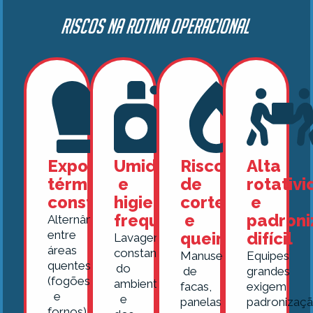
Riscos na rotina operacional
Exposição
Umidade
Risco
Alta
térmica
e
de
rotativ
constante
higienizações
cortes
e
frequentes
e
padroni
Alternância
entre
queimaduras
difícil
Lavagens
áreas
constantes
Manuseio
Equipes
quentes
do
de
grandes
(fogões
ambiente
facas,
exigem
e
e
panelas
padronizaç
fornos)