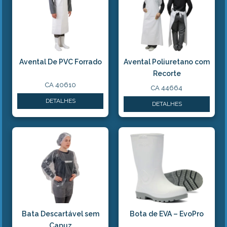
Avental De PVC Forrado
Avental Poliuretano com
Recorte
CA 40610
CA 44664
DETALHES
DETALHES
Bata Descartável sem
Bota de EVA – EvoPro
Capuz